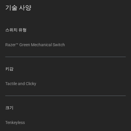
트
기술 사양
랙
이
있
는
스위치 유형
캐
러
Razer™ Green Mechanical Switch
셀
입
니
키감
다.
위
Tactile and Clicky
의
메
인
이
크기
미
지
Tenkeyless
를