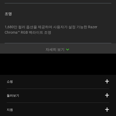
변
경
조명
하
려
1,680만 컬러 옵션을 제공하며 사용자가 설정 가능한 Razer
면
Chroma™ RGB 백라이트 조명
이
미
지
expand_more
자세히 보기
버
튼
중
하
나
쇼핑
를
선
둘러보기
택
하
십
지원
시