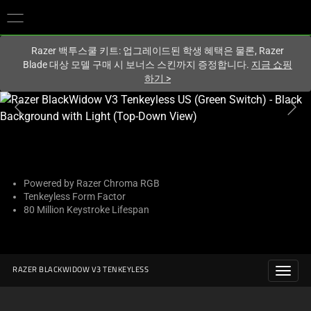
현재
South Korea (대한민국)
사이트에 있습니다.
Razer 백투스쿨 키트: 업그레이드된 학생 혜택은 물론, Razer
Blade 대상 모델 구매 시 보너스 스킨까지 증정합니다.
지금 쇼핑
하기
>
하
나
의
큰
이
미
Powered by Razer Chroma RGB
Tenkeyless Form Factor
지
80 Million Keystroke Lifespan
와
아
래
썸
RAZER BLACKWIDOW V3 TENKEYLESS
네
일