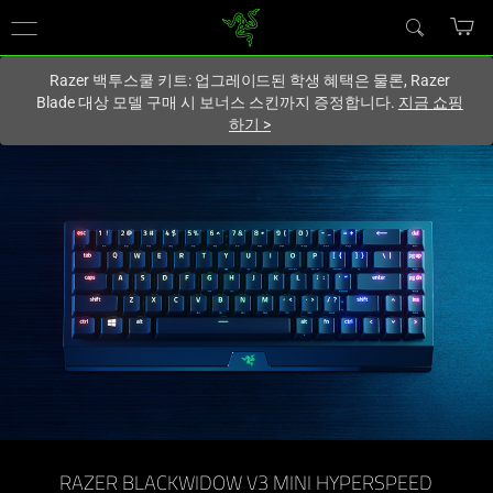
현재
South Korea (대한민국)
사이트에 있습니다.
Razer 백투스쿨 키트: 업그레이드된 학생 혜택은 물론, Razer
Blade 대상 모델 구매 시 보너스 스킨까지 증정합니다.
지금 쇼핑
하기
>
무
선
65%
키
보
드
-
RAZER BLACKWIDOW V3 MINI HYPERSPEED