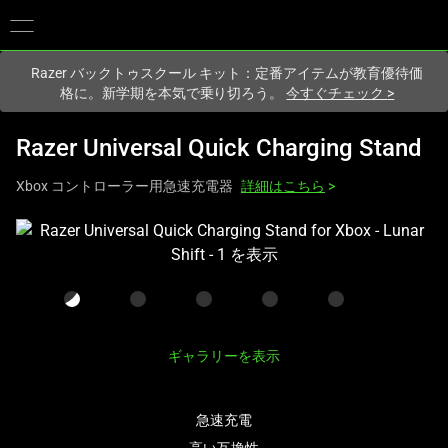
現在
Japan
サイトにアクセスしています.
Razer バックトゥスクール キット：定番アイテムが教育優待価
格に。新学期を本気で乗り切ろう。
今すぐチェック
>
Razer Universal Quick Charging Stand
Xbox コントローラー用急速充電器
詳細はこちら
>
こ
れ
は、
次
の
1
ギャラリーを表示
つ
の
急速充電
大
き
高い互換性