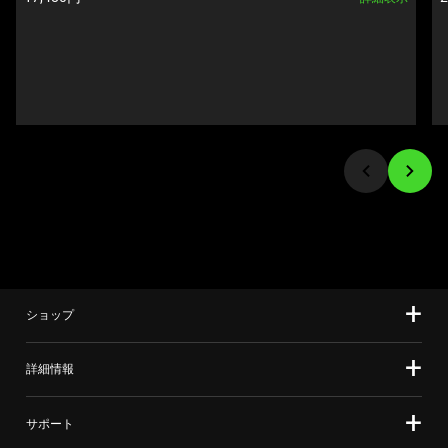
and
上
Previous
の
buttons
メ
to
イ
navigate,
ン
or
画
jump
像
to
を
a
変
slide
更
using
す
the
る
slide
こ
ショップ
dots.
と
が
詳細情報
で
き
ま
サポート
す。