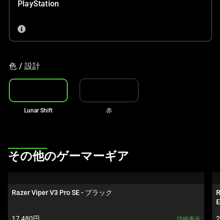
ル
PlayStation
ー
セ
ル
で
す。
色 / 設計
任
意
の
画
Lunar Shift
赤
像
ボ
タ
This
ン
その他のゲーマーギア
is
を
a
選
carousel.
択
Razer Viper V3 Pro SE - ブラック
R
Use
E
し
Next
て、
製品価格:
17,480円
詳細表示