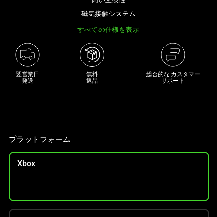
な
磁気接触システム
画
すべての仕様を表示
像
と
下
に
翌営業日

無料

総合的な カスタマー
一
発送
返品
サポート
連
の
サ
ム
ネ
プラットフォーム
イ
ル
Xbox
が
あ
る
カ