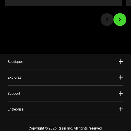
jump
to
a
slide
using
the
slide
dots.
Boutiques
Explorez
Support
Entreprise
Copyright © 2026 Razer Inc. All rights reserved.