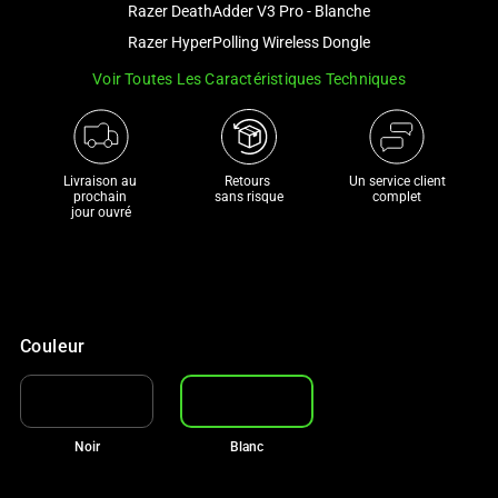
Razer DeathAdder V3 Pro - Blanche
and
a
Razer HyperPolling Wireless Dongle
track
Voir Toutes Les Caractéristiques Techniques
of
thumbnails
below.
Select
Livraison au 
Retours 

Un service client
prochain 

sans risque
complet
any
jour ouvré
of
the
image
buttons
to
Couleur
change
the
main
image
Noir
Blanc
above.