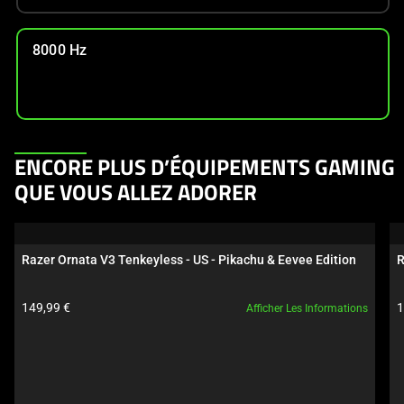
8000 Hz
This
ENCORE PLUS D’ÉQUIPEMENTS GAMING
is
QUE VOUS ALLEZ ADORER
a
carousel.
Use
Razer Ornata V3 Tenkeyless - US - Pikachu & Eevee Edition
R
Next
and
Prix du produit:
P
149,99 €
1
Afficher Les Informations
Previous
buttons
to
navigate,
or