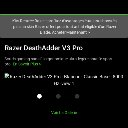
Vous êtes actuellement sur le site
France
.
Kits Rentrée Razer : profitez d'avantages étudiants boostés,
plus un skin Razer offert pour tout achat éligible d'un Razer
Blade.
Acheter Maintenant
>
Razer DeathAdder V3 Pro
Souris gaming sans fil ergonomique ultra-légère pour l'e-sport
pro
En Savoir Plus
>
This
is
a
carousel
with
one
Voir La Galerie
large
image