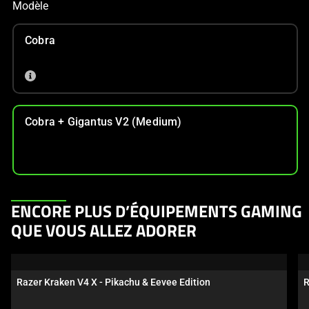
Modèle
Cobra
Cobra + Gigantus V2 (Medium)
This
ENCORE PLUS D’ÉQUIPEMENTS GAMING
is
QUE VOUS ALLEZ ADORER
a
carousel.
Use
Razer Kraken V4 X - Pikachu & Eevee Edition
R
Next
and