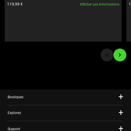
Prix du produit:
P
119,99 €
1
Afficher Les Informations
Previous
buttons
to
navigate,
or
jump
to
a
slide
using
the
slide
dots.
Boutiques
Explorez
Support