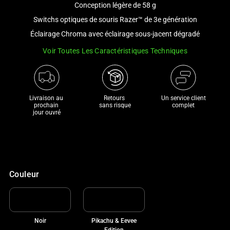
Conception légère de 58 g
and
a
Switchs optiques de souris Razer™ de 3e génération
track
Éclairage Chroma avec éclairage sous-jacent dégradé
of
Voir Toutes Les Caractéristiques Techniques
thumbnails
below.
Select
any
Livraison au 
Retours 

Un service client
of
prochain 

sans risque
complet
jour ouvré
the
image
buttons
to
change
Couleur
the
main
image
above.
Noir
Pikachu & Eevee
Edition