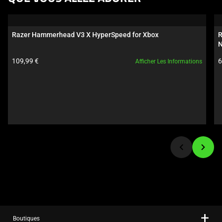
a
carousel.
Use
Razer Hammerhead V3 X HyperSpeed for Xbox
R
Next
N
and
Prix du produit:
P
109,99 €
6
Afficher Les Informations
Previous
buttons
to
navigate,
or
jump
to
a
slide
using
the
slide
dots.
Boutiques