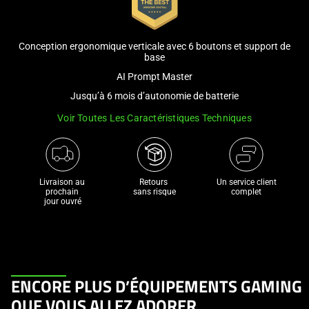
and
a
track
Conception ergonomique verticale avec 6 boutons et support de
of
base
thumbnails
AI Prompt Master
below.
Jusqu’à 6 mois d’autonomie de batterie
Select
Voir Toutes Les Caractéristiques Techniques
any
of
the
image
Livraison au 
Retours 

Un service client
buttons
prochain 

sans risque
complet
jour ouvré
to
change
the
main
image
This
ENCORE PLUS D’ÉQUIPEMENTS GAMING
above.
is
QUE VOUS ALLEZ ADORER