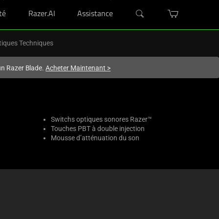
té
Razer.AI
Assistance
tiques Techniques
'un Razer Blade.
Acheter Maintenant
>
Switchs optiques sonores Razer™
Touches PBT à double injection
Mousse d’atténuation du son