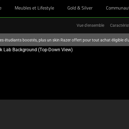
e
Meubles et Lifestyle
Gold & Silver
Communau
Vue d'ensemble
Caractéris
es étudiants boostés, plus un skin Razer offert pour tout achat éligible d