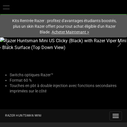
Vous êtes actuellement sur le site
France
.
Kits Rentrée Razer : profitez d'avantages étudiants boostés,
plus un skin Razer offert pour tout achat éligible d'un Razer
Blade.
Acheter Maintenant
>
This
is
a
carousel
with
one
Switchs optiques Razer™
Format 60 %
large
Touches en pbt à double injection avec fonctions secondaires
image
imprimées sur le côté
and
a
track
of
RAZER HUNTSMAN MINI
thumbnails