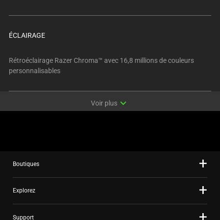
ÉCLAIRAGE
Rétroéclairage Razer Chroma™ avec 16,8 millions de couleurs
personnalisables
expand_more
Voir plus
Boutiques
Explorez
Support