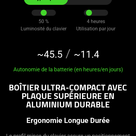
radio
buttons
and
50
%
4
heures
sliders
Luminosité du clavier
Utilisation par jour
below
to
change
/
~45.5
~11.4
the
value
Autonomie de la batterie (en heures/en jours)
of
"Battery
BOÎTIER ULTRA-COMPACT AVEC
Life
(Hour
PLAQUE SUPÉRIEURE EN
/
ALUMINIUM DURABLE
Days)"
Ergonomie Longue Durée
Le profil mince du clavier assure un positionnement