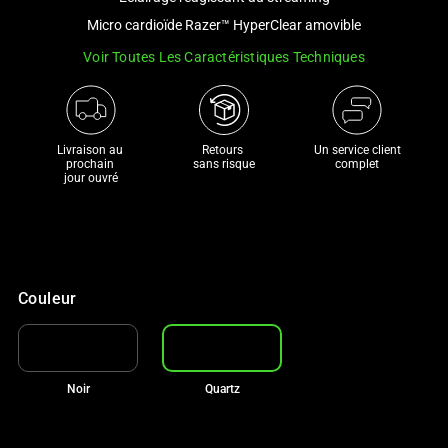
a
Micro cardioïde Razer™ HyperClear amovible
track
Voir Toutes Les Caractéristiques Techniques
of
thumbnails
below.
Select
Livraison au 
Retours 

Un service client
any
prochain 

sans risque
complet
jour ouvré
of
the
image
buttons
to
Couleur
change
the
main
image
Noir
Quartz
above.