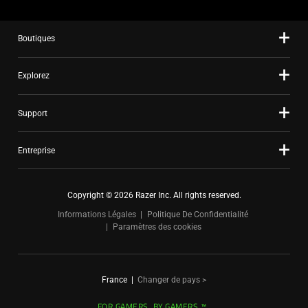
slide
dots.
Boutiques
Explorez
Support
Entreprise
Copyright © 2026 Razer Inc. All rights reserved.
Informations Légales
Politique De Confidentialité
Paramètres des cookies
France
|
Changer de pays >
FOR GAMERS. BY GAMERS.™