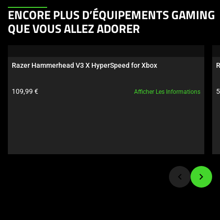
This
ENCORE PLUS D’ÉQUIPEMENTS GAMING
is
QUE VOUS ALLEZ ADORER
a
carousel.
Use
Razer Hammerhead V3 X HyperSpeed for Xbox
R
Next
and
Prix du produit:
P
109,99 €
5
Afficher Les Informations
Previous
buttons
to
navigate,
or
jump
to
a
slide
using
the