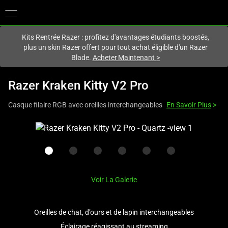
Vous êtes actuellement sur le site
France
.
Kits Rentrée Razer : profitez d'avantages étudiants boostés,
plus un skin Razer offert pour tout achat éligible d'un Razer
Blade.
Acheter Maintenant
>
Razer Kraken Kitty V2 Pro
Casque filaire RGB avec oreilles interchangeables
En Savoir Plus
>
This
is
a
carousel
with
Voir La Galerie
one
large
image
Oreilles de chat, d’ours et de lapin interchangeables
and
Éclairage réagissant au streaming