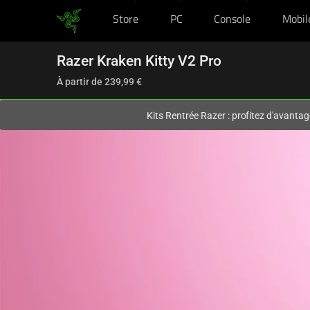
Store
PC
Console
Mobil
Vous êtes actuellement sur le site
France
.
Razer Kraken Kitty V2 Pro
À partir de
239,99 €
Kits Rentrée Razer : profitez d'avantag