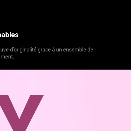
eables
euve d’originalité grâce à un ensemble de
lement.
NY
TY
R