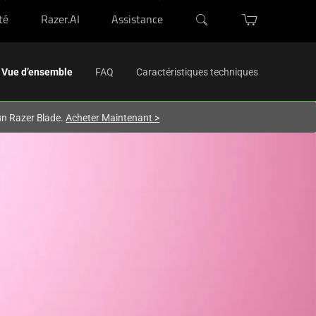
té
Razer.AI
Assistance
Activating
Vue d’ensemble
FAQ
Caractéristiques techniques
this
element
'un Razer Blade.
Acheter Maintenant
>
will
cause
content
on
the
page
to
be
updated.