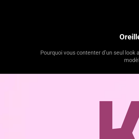
Oreil
Pourquoi vous contenter d’un seul look a
modèle
B
K