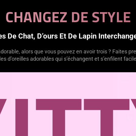
CHANGEZ DE STYLE
les De Chat, D’ours Et De Lapin Interchang
dorable, alors que vous pouvez en avoir trois ? Faites pr
s d’oreilles adorables qui s’échangent et s’enfilent faci
UN
IT
BEA