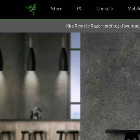
Store
PC
Console
Mobil
Vous êtes actuellement sur le site
France
.
Kits Rentrée Razer : profitez d'avantag
La
Chaise
de
jeu
au
Confort
Ultime