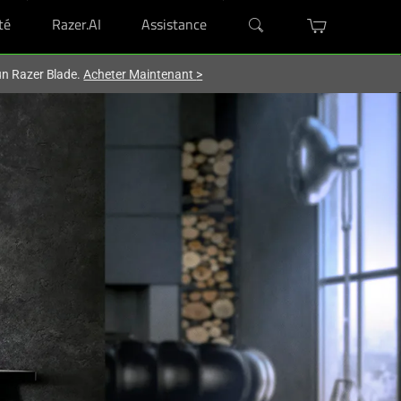
té
Razer.AI
Assistance
'un Razer Blade.
Acheter Maintenant
>