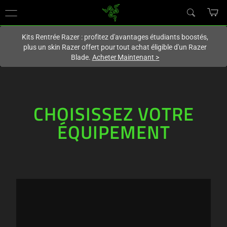
Vous êtes actuellement sur le site
France
.
Kits Rentrée Razer : profitez d'avantages étudiants boostés,
plus un skin Razer offert pour tout achat éligible d'un Razer
Blade.
Acheter Maintenant
>
CHOISISSEZ VOTRE
ÉQUIPEMENT
CHOISISSEZ
VOTRE
ÉQUIPEMENT