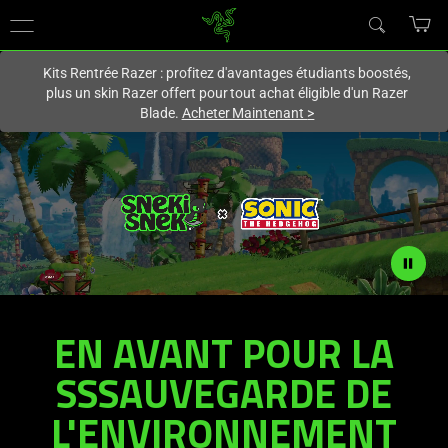
Vous êtes actuellement sur le site
France
.
Kits Rentrée Razer : profitez d'avantages étudiants boostés,
plus un skin Razer offert pour tout achat éligible d'un Razer
Blade.
Acheter Maintenant
>
EN AVANT POUR LA
RAZER
SNEKI
SSSAUVEGARDE DE
SNEK
X
L'ENVIRONNEMENT
SONIC
THE