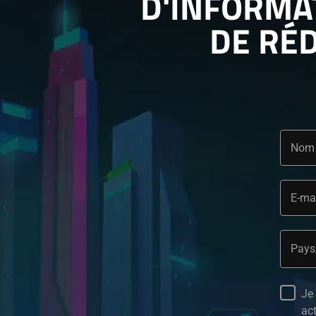
D'INFORMAT
DE RÉD
Nom
E-ma
Pays
Je 
act