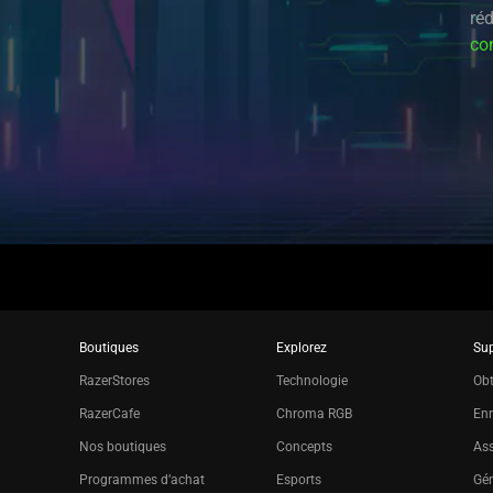
réd
con
Boutiques
Explorez
Su
RazerStores
Technologie
Obt
RazerCafe
Chroma RGB
Enr
Nos boutiques
Concepts
Ass
Programmes d’achat
Esports
Gér