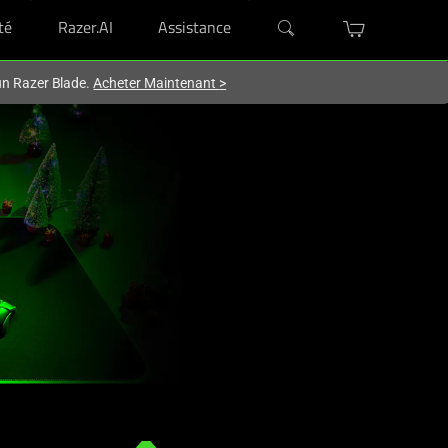
té
Razer.AI
Assistance
'un Razer Blade.
Acheter Maintenant
>