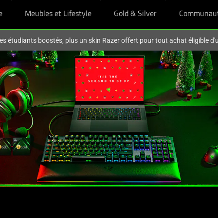
e
Meubles et Lifestyle
Gold & Silver
Communau
es étudiants boostés, plus un skin Razer offert pour tout achat éligible d