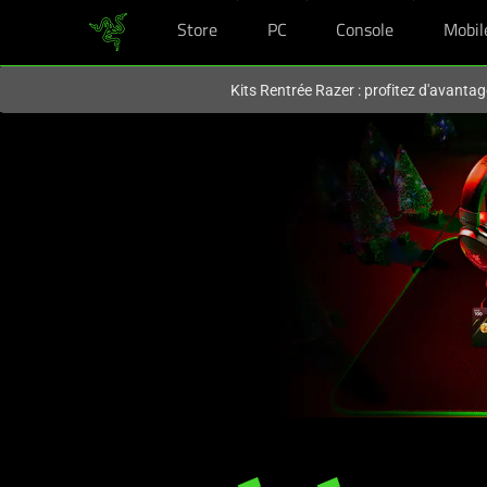
Store
PC
Console
Mobil
Vous êtes actuellement sur le site
France
.
Kits Rentrée Razer : profitez d'avantag