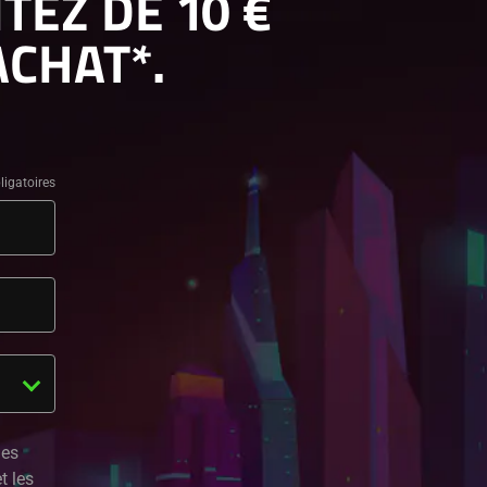
TEZ DE 10 €
ACHAT*.
les
t les