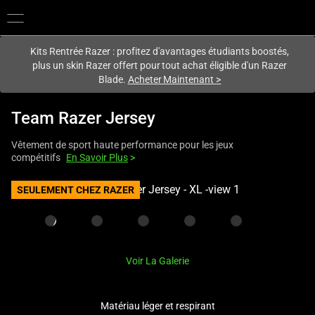
Vous êtes actuellement sur le site
France
.
Kits Rentrée Razer : profitez d'avantages étudiants boostés,
plus un skin Razer offert pour tout achat éligible d'un Razer
Blade.
Acheter Maintenant
>
Team Razer Jersey
Vêtement de sport haute performance pour les jeux
compétitifs
En Savoir Plus
>
This
SEULEMENT CHEZ RAZER
is
a
carousel
with
Voir La Galerie
one
large
image
Matériau léger et respirant