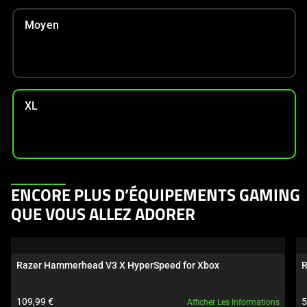
Moyen
XL
This
ENCORE PLUS D’ÉQUIPEMENTS GAMING
is
QUE VOUS ALLEZ ADORER
a
carousel.
Use
Razer Hammerhead V3 X HyperSpeed for Xbox
R
Next
and
Prix du produit:
P
109,99 €
5
Afficher Les Informations
Previous