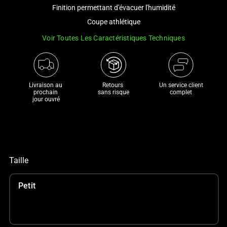
and
Finition permettant d'évacuer l'humidité
a
Coupe athlétique
track
Voir Toutes Les Caractéristiques Techniques
of
thumbnails
below.
Select
Livraison au 
Retours 

Un service client
any
prochain 

sans risque
complet
jour ouvré
of
the
image
buttons
to
Taille
change
the
Petit
main
image
above.