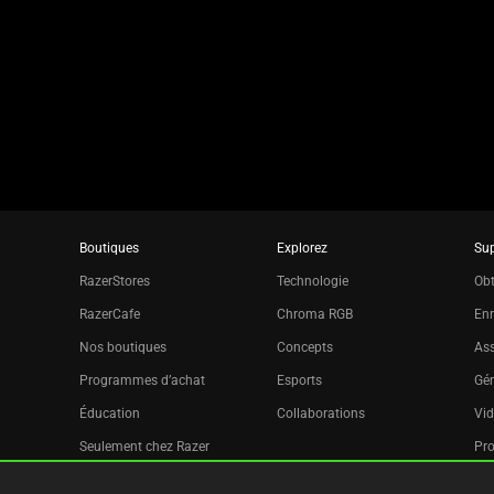
using
the
slide
dots.
Boutiques
Explorez
Su
RazerStores
Technologie
Obt
RazerCafe
Chroma RGB
Enr
Nos boutiques
Concepts
Ass
Programmes d’achat
Esports
Gér
Éducation
Collaborations
Vid
Seulement chez Razer
Pr
Razer Silver