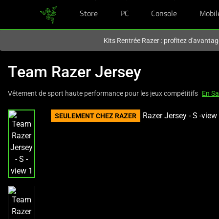
Store
PC
Console
Mobil
Vous êtes actuellement sur le site
France
.
Kits Rentrée Razer : profitez d'avantag
Team Razer Jersey
Vêtement de sport haute performance pour les jeux compétitifs
En Sa
This
SEULEMENT CHEZ RAZER
is
a
carousel
with
one
large
image
and