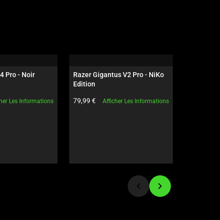
4 Pro - Noir
Razer Gigantus V2 Pro - NiKo 
Razer Dea
Edition
NiKo Edit
t:
Prix du produit:
Prix du pro
79,99 €
199,99 €
cher Les Informations
Afficher Les Informations