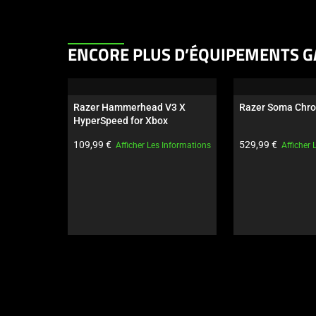
This
ENCORE PLUS D’ÉQUIPEMENTS G
is
a
carousel.
Razer Hammerhead V3 X 
Razer Soma Chr
Use
HyperSpeed for Xbox
Next
Prix du produit:
Prix du produit:
109,99 €
529,99 €
Afficher Les Informations
Afficher 
and
Previous
buttons
to
navigate,
or
jump
to
a
slide