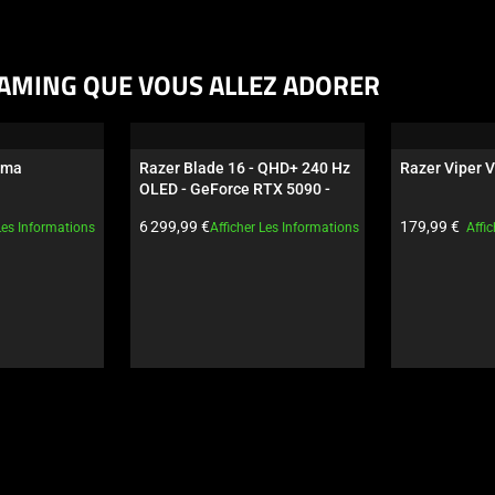
AMING QUE VOUS ALLEZ ADORER
oma
Razer Blade 16 - QHD+ 240 Hz 
Razer Viper V
OLED - GeForce RTX 5090 - 
Noir
Prix du produit:
Prix du produi
6 299,99 €
179,99 €
Les Informations
Afficher Les Informations
Affi