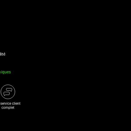
dité
niques
service client
complet