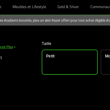
e
Meubles et Lifestyle
Gold & Silver
Communau
es étudiants boostés, plus un skin Razer offert pour tout achat éligible d
Taille
voir Plus
>
Petit
M