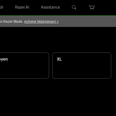
té
Razer.AI
Assistance
'un Razer Blade.
Acheter Maintenant
>
oyen
XL