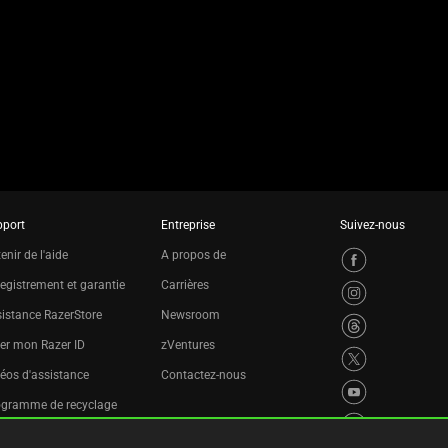
pport
Entreprise
Suivez-nous
enir de l'aide
A propos de
egistrement et garantie
Carrières
istance RazerStore
Newsroom
er mon Razer ID
zVentures
éos d'assistance
Contactez-nous
ogramme de recyclage