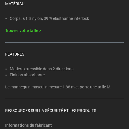
below.
MATÉRIAU
Select
any
Corps : 61 % nylon, 39 % élasthanne interlock
of
the
Trouver votre taille >
image
buttons
to
FEATURES
change
the
Matière extensible dans 2 directions
main
Finition absorbante
image
above.
Le mannequin masculin mesure 1,88 m et porte une taille M.
RESSOURCES SUR LA SÉCURITÉ ET LES PRODUITS
Informations du fabricant