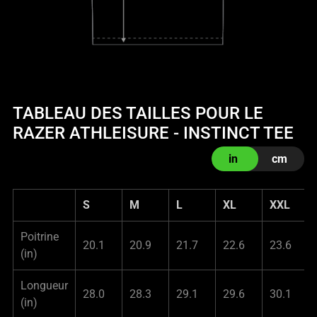
TABLEAU DES TAILLES POUR LE
RAZER ATHLEISURE - INSTINCT TEE
in
cm
S
M
L
XL
XXL
Poitrine
20.1
20.9
21.7
22.6
23.6
(in)
Longueur
28.0
28.3
29.1
29.6
30.1
(in)