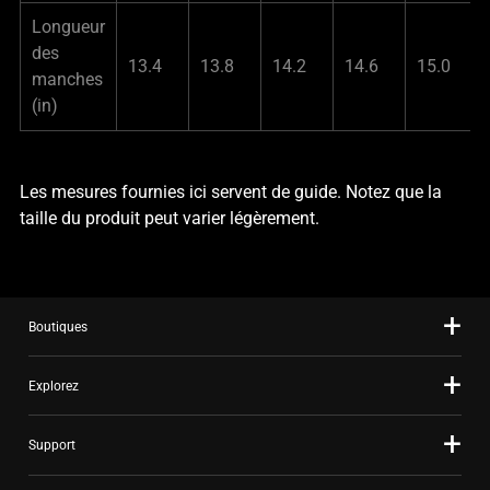
Longueur
des
13.4
13.8
14.2
14.6
15.0
manches
(in)
Les mesures fournies ici servent de guide. Notez que la
taille du produit peut varier légèrement.
Boutiques
Explorez
Support