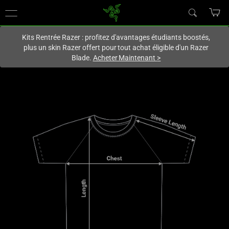
Vous êtes actuellement sur le site
France
.
Kits Rentrée Razer : profitez d'avantages étudiants boostés,
plus un skin Razer offert pour tout achat éligible d'un Razer
Blade.
Acheter Maintenant
>