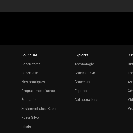
Boutiques
Explorez
Su
RazerStores
Technologie
Obt
RazerCafe
Chroma RGB
Enr
Nos boutiques
Concepts
Ass
Programmes d’achat
Esports
Gér
Éducation
Collaborations
Vid
Seulement chez Razer
Pr
Razer Silver
Filiale