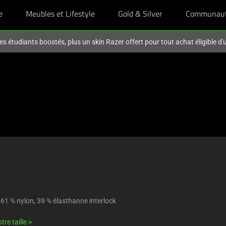
e
Meubles et Lifestyle
Gold & Silver
Communau
es étudiants boostés, plus un skin Razer offert pour tout achat éligible d
 61 % nylon, 39 % élasthanne interlock
tre taille >