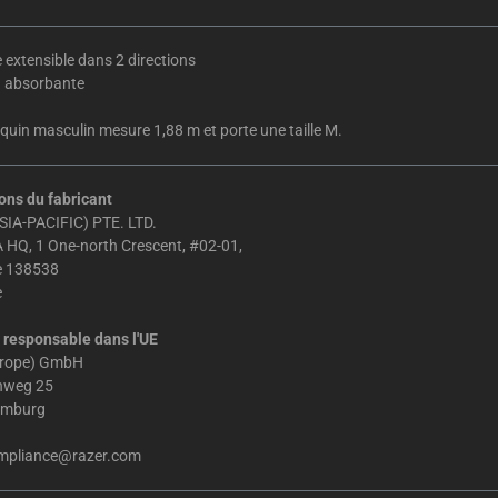
 extensible dans 2 directions
n absorbante
uin masculin mesure 1,88 m et porte une taille M.
ons du fabricant
IA-PACIFIC) PTE. LTD.
 HQ, 1 One-north Crescent, #02-01,
e 138538
e
responsable dans l'UE
urope) GmbH
chweg 25
amburg
mpliance@razer.com