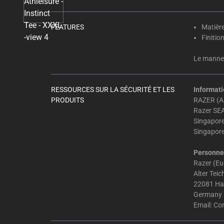
Select
any
of
FEATURES
Matière
the
Finitio
image
Le manneq
buttons
to
change
RESSOURCES SUR LA SÉCURITÉ ET LES
Informati
the
PRODUITS
RAZER (AS
main
Razer SEA
image
Singapor
Singapor
above.
Personne 
Razer (E
Alter Tei
22081 H
Germany
Email:
Co