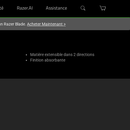
té
Razer.AI
Assistance
'un Razer Blade.
Acheter Maintenant
>
Matière extensible dans 2 directions
Finition absorbante