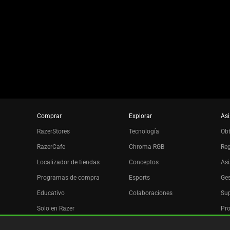
using
the
slide
dots.
Comprar
Explorar
Asi
RazerStores
Tecnología
Ob
RazerCafe
Chroma RGB
Reg
Localizador de tiendas
Conceptos
Asi
Programas de compra
Esports
Ges
Educativo
Colaboraciones
Sup
Solo en Razer
Pro
Razer Silver