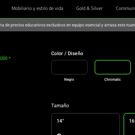
Mobiliario y estilo de vida
Gold & Silver
Communi
ruta de precios educativos exclusivos en equipo esencial y arrasa este nu
Color / Diseño
ción
>
Negro
Chromatic
Tamaño
14"
16