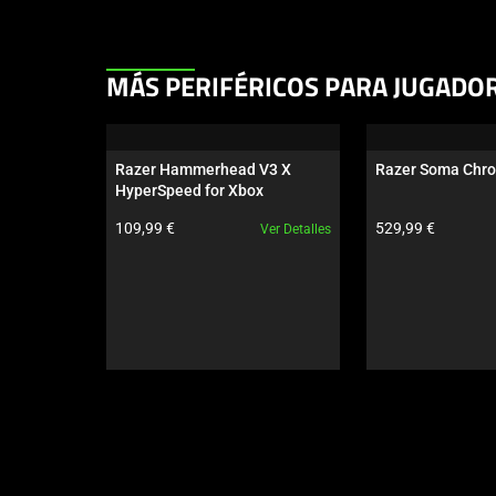
This
MÁS PERIFÉRICOS PARA JUGADO
is
a
carousel.
Razer Hammerhead V3 X 
Razer Soma Chr
Use
HyperSpeed for Xbox
Next
Precio del producto:
Precio del produc
109,99 €
529,99 €
Ver Detalles
and
Previous
buttons
to
navigate,
or
jump
to
a
slide