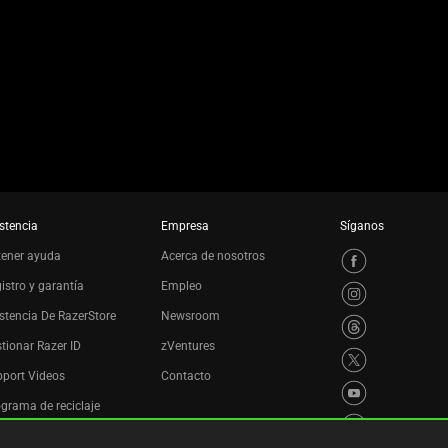
stencia
Empresa
Síganos
tener ayuda
Acerca de nosotros
istro y garantía
Empleo
stencia De RazerStore
Newsroom
tionar Razer ID
zVentures
port Videos
Contacto
grama de reciclaje