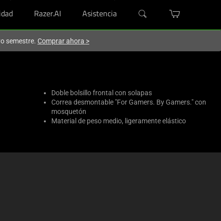
dad
Razer.AI
Asistencia
evo semestre.
Comprar ahora
>
Doble bolsillo frontal con solapas
Correa desmontable "For Gamers. By Gamers." con
mosquetón
Material de peso medio, ligeramente elástico