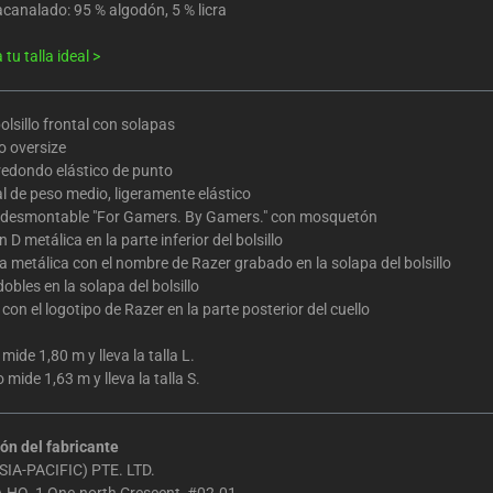
canalado: 95 % algodón, 5 % licra
tu talla ideal >
olsillo frontal con solapas
 oversize
redondo elástico de punto
l de peso medio, ligeramente elástico
 desmontable "For Gamers. By Gamers." con mosquetón
n D metálica en la parte inferior del bolsillo
a metálica con el nombre de Razer grabado en la solapa del bolsillo
dobles en la solapa del bolsillo
con el logotipo de Razer en la parte posterior del cuello
mide 1,80 m y lleva la talla L.
mide 1,63 m y lleva la talla S.
ón del fabricante
IA-PACIFIC) PTE. LTD.