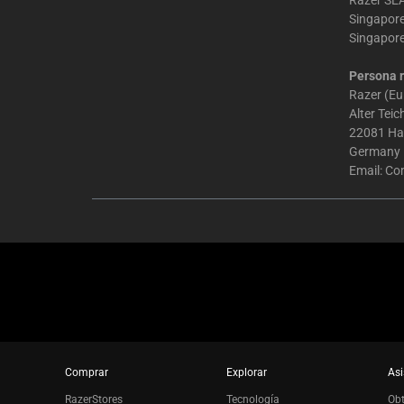
Razer SEA
Singapor
Singapor
Persona r
Razer (E
Alter Tei
22081 H
Germany
Email:
Co
Comprar
Explorar
Asi
RazerStores
Tecnología
Ob