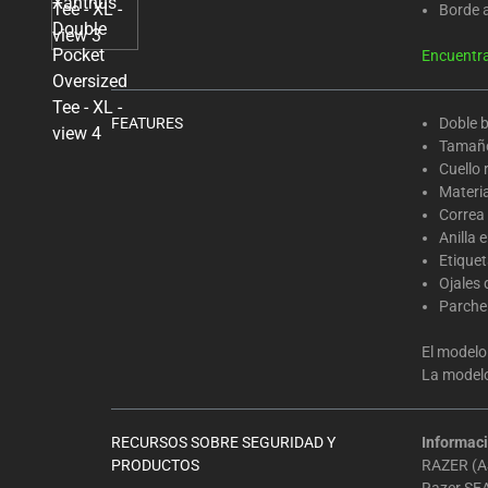
Select
Borde a
any
of
Encuentra 
the
image
FEATURES
Doble b
buttons
Tamaño
to
Cuello 
change
Materia
the
Correa
main
Anilla e
Etiquet
image
Ojales 
above.
Parche 
El modelo 
La modelo 
RECURSOS SOBRE SEGURIDAD Y
Informaci
PRODUCTOS
RAZER (AS