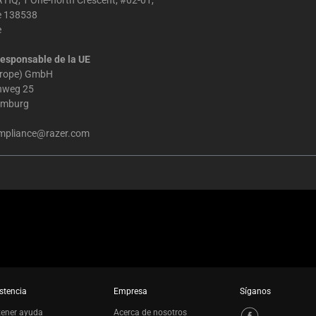
 HQ, 1 One-north Crescent, #02-01,
e 138538
e
esponsable de la UE
urope) GmbH
chweg 25
amburg
mpliance@razer.com
stencia
Empresa
Síganos
tener ayuda
Acerca de nosotros