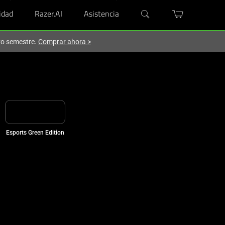
dad
Razer.AI
Asistencia
evo semestre.
Comprar ahora
>
Esports Green Edition