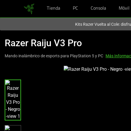
Tienda
PC
Consola
Móvil
En este momento estás en el sitio de
Spain (España)
.
Kits Razer Vuelta al Cole: disf
Razer Raiju V3 Pro
Mando inalámbrico de esports para PlayStation 5 y PC
Más Informac
This
is
a
carousel
with
one
large
image
and