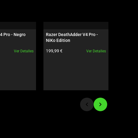
4 Pro - Negro
Razer DeathAdder V4 Pro - 
Razer Gig
NiKo Edition
Edition
ducto:
Precio del producto:
Precio del
199,99 €
79,99 €
Ver Detalles
Ver Detalles