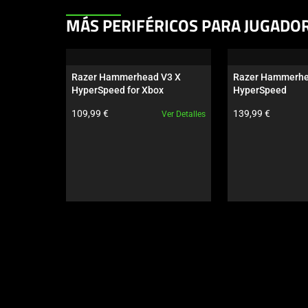
This
MÁS PERIFÉRICOS PARA JUGADO
is
a
carousel.
Razer Hammerhead V3 X 
Razer Hammerhe
Use
HyperSpeed for Xbox
HyperSpeed
Next
Precio del producto:
Precio del produc
109,99 €
139,99 €
Ver Detalles
and
Previous
buttons
to
navigate,
or
jump
to
a
slide
using
the