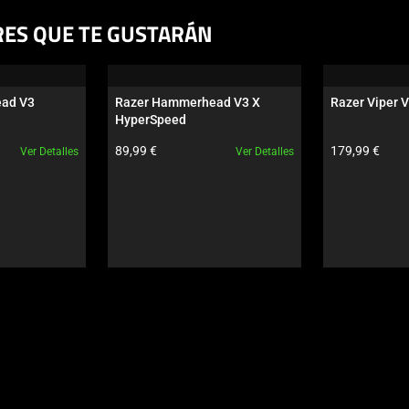
RES QUE TE GUSTARÁN
ad V3 
Razer Hammerhead V3 X 
Razer Viper V
HyperSpeed
to:
Precio del producto:
Precio del pro
89,99 €
179,99 €
Ver Detalles
Ver Detalles