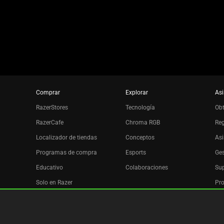
slide
dots.
Comprar
Explorar
Asi
RazerStores
Tecnología
Ob
RazerCafe
Chroma RGB
Reg
Localizador de tiendas
Conceptos
Asi
Programas de compra
Esports
Ges
Educativo
Colaboraciones
Sup
Solo en Razer
Pro
Razer Silver
Afiliados