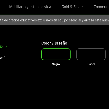
Mobiliario y estilo de vida
Gold & Silver
Communi
ruta de precios educativos exclusivos en equipo esencial y arrasa este nu
Color / Diseño
ión
>
Negro
Blanca