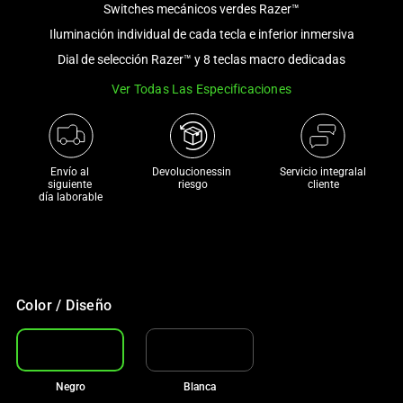
Switches mecánicos verdes Razer™
and
a
Iluminación individual de cada tecla e inferior inmersiva
track
Dial de selección Razer™ y 8 teclas macro dedicadas
of
Ver Todas Las Especificaciones
thumbnails
below.
Select
any
Envío al 
Devolucionessin 
Servicio integralal
of
siguiente 

riesgo
cliente
día laborable
the
image
buttons
to
change
Color / Diseño
the
main
image
above.
Negro
Blanca