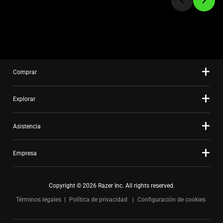
a
slide
using
the
slide
dots.
Comprar
Explorar
Asistencia
Empresa
Copyright © 2026 Razer Inc. All rights reserved.
Términos legales
Política de privacidad
Configuración de cookies