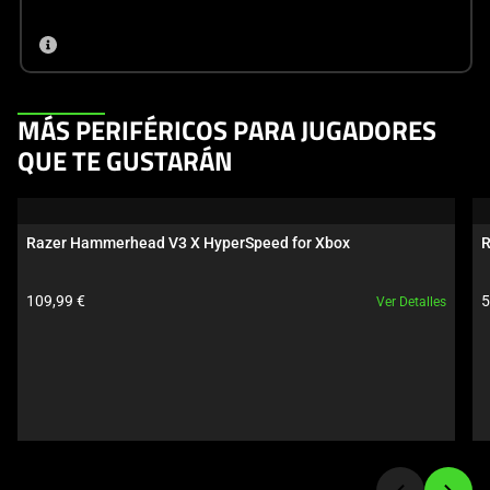
This
MÁS PERIFÉRICOS PARA JUGADORES
is
QUE TE GUSTARÁN
a
carousel.
Use
Razer Hammerhead V3 X HyperSpeed for Xbox
R
Next
and
Precio del producto:
P
109,99 €
5
Ver Detalles
Previous
buttons
to
navigate,
or
jump
to