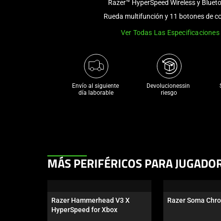
Razer™ HyperSpeed Wireless y Bluet
Rueda multifunción y 11 botones de co
Ver Todas Las Especificaciones
Envío al siguiente 

Devolucionessin 
día laborable
riesgo
This
MÁS PERIFÉRICOS PARA JUGADO
is
a
carousel.
Razer Hammerhead V3 X 
Razer Soma Chr
Use
HyperSpeed for Xbox
Next