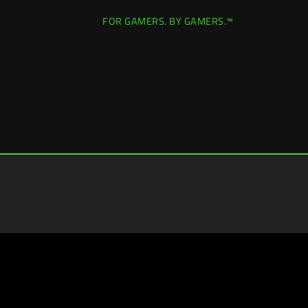
FOR GAMERS. BY GAMERS.™
Spain (España)
|
Cambiar ubicación >