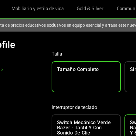
Mobiliario y estilo de vida
Gold & Silver
Communi
ruta de precios educativos exclusivos en equipo esencial y arrasa este nu
file
Talla
Tamaño Completo
Si
n
>
Interruptor de teclado
Switch Mecánico Verde
Sw
Razer - Táctil Y Con
Na
Sonido De Clic
Y 