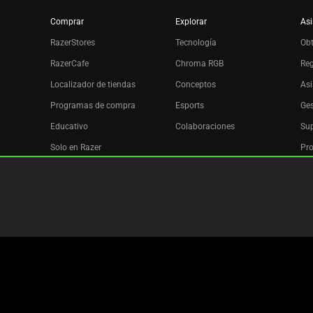
Comprar
Explorar
Asi
RazerStores
Tecnología
Ob
RazerCafe
Chroma RGB
Reg
Localizador de tiendas
Conceptos
Asi
Programas de compra
Esports
Ges
Educativo
Colaboraciones
Sup
Solo en Razer
Pro
Razer Silver
Afiliados
Boletín
Copyright © 2026 Razer Inc. All rights reserved.
Términos legal