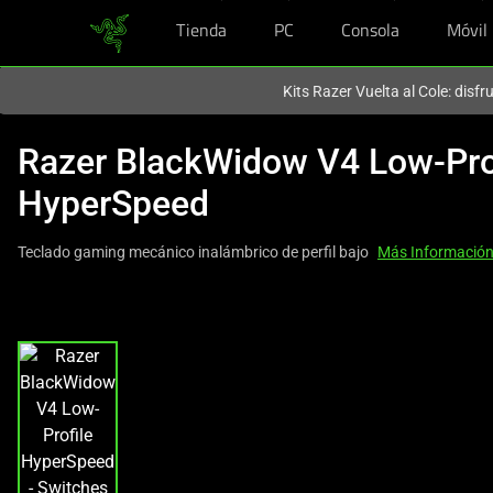
Tienda
PC
Consola
Móvil
En este momento estás en el sitio de
Spain (España)
.
Kits Razer Vuelta al Cole: disf
Razer BlackWidow V4 Low-Pro
HyperSpeed
Teclado gaming mecánico inalámbrico de perfil bajo
Más Informació
This
is
a
carousel
with
one
large
image