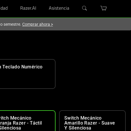
dad
Razer.AI
Asistencia
evo semestre.
Comprar ahora
>
n Teclado Numérico
itch Mecánico
Switch Mecánico
ranja Razer - Táctil
Amarillo Razer - Suave
Silenciosa
Y Silenciosa