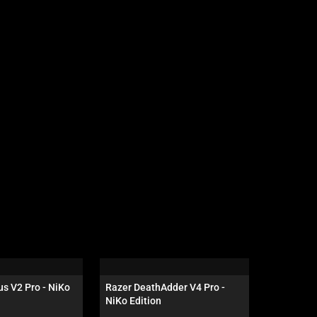
s V2 Pro - NiKo 
Razer DeathAdder V4 Pro - 
Razer Isk
NiKo Edition
Negro / V