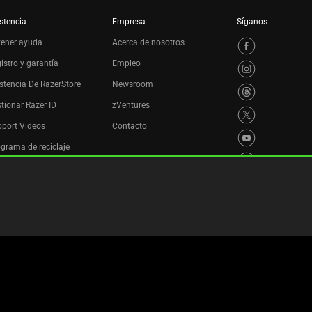
stencia
Empresa
Síganos
tener ayuda
Acerca de nosotros
istro y garantía
Empleo
stencia De RazerStore
Newsroom
tionar Razer ID
zVentures
port Videos
Contacto
grama de reciclaje
es
Política de privacidad
Configuración de cookies