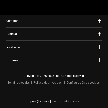
using
the
slide
Comprar
dots.
Explorar
Asistencia
Empresa
Copyright © 2026 Razer Inc. All rights reserved.
Términos legales
Política de privacidad
Configuración de cookies
Spain (España)
|
Cambiar ubicación >