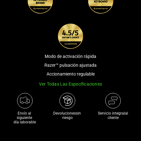
and
a
track
of
thumbnails
below.
Select
any
Modo de activación rápida
of
Razer™ pulsación ajustada
the
Accionamiento regulable
image
Ver Todas Las Especificaciones
buttons
to
change
the
Envío al 
Devolucionessin 
Servicio integralal
main
siguiente 

riesgo
cliente
día laborable
image
above.