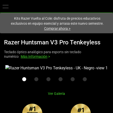
En este momento estás en el sitio de
Spain (España)
.
Kits Razer Vuelta al Cole: disfruta de precios educativos
exclusivos en equipo esencial y arrasa este nuevo semestre.
Comprar ahora
>
Razer Huntsman V3 Pro Tenkeyless
Teclado óptico analógico para esports sin teclado
numérico
Más Información
>
This
is
a
carousel
with
Ver Galería
one
large
image