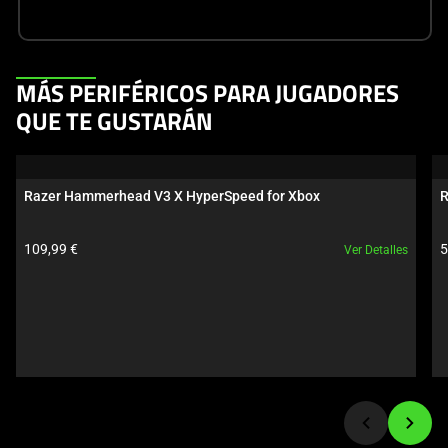
This
MÁS PERIFÉRICOS PARA JUGADORES
is
QUE TE GUSTARÁN
a
carousel.
Use
Razer Hammerhead V3 X HyperSpeed for Xbox
R
Next
and
Precio del producto:
P
109,99 €
5
Ver Detalles
Previous
buttons
to
navigate,
or
jump
to
a
slide