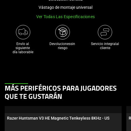
a
Vástago de montaje universal
track
Ver Todas Las Especificaciones
of
thumbnails
below.
Select
Envío al 
Devolucionessin 
Servicio integralal
any
siguiente 

riesgo
cliente
día laborable
of
the
image
buttons
to
This
MÁS PERIFÉRICOS PARA JUGADORES
change
is
the
QUE TE GUSTARÁN
a
main
carousel.
image
Use
above.
Razer Huntsman V3 HE Magnetic Tenkeyless 8KHz - US
R
Next
and