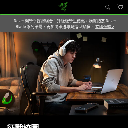
你目前位於
Taiwan (台灣)
的網站.
Razer 開學季好禮組合：升級版學生優惠，購買指定 Razer
Blade 系列筆電，再加碼贈送專屬造型貼膜。
立即選購
>