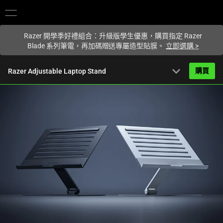
你目前位於
Taiwan (台灣)
的網站.
Razer 開學季好禮組合：升級版學生優惠，購買指定 Razer
Blade 系列筆電，再加碼贈送專屬造型貼膜。
立即選購
>
expand_more
購買
Razer Adjustable Laptop Stand
NT$2,390
起
產品簡介
FAQ
Activating
產品規格
this
element
will
cause
content
on