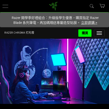
你目前位於
Taiwan (台灣)
的網站.
Razer 開學季好禮組合：升級版學生優惠，購買指定 Razer
Blade 系列筆電，再加碼贈送專屬造型貼膜。
立即選購
>
購買
RAZER CHROMA 打光燈