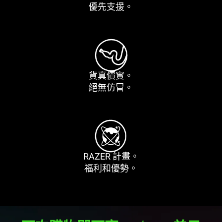
優先
支援
。
貨真
價實
。
絕無
仿冒
。
RAZER
計畫
。
福利和
優勢
。