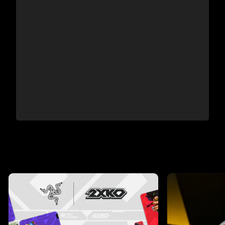
This is a carousel with highlighted items. Use the Previous and N