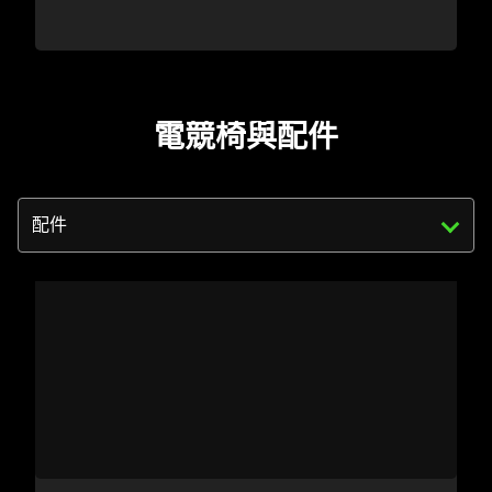
電競椅與配件
Triggering
the
select
menu
below
will
update
the
content
of
this