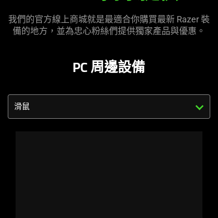
家
提
我們的官方線上商城就是最適合你購買最新 Razer 裝
供
備的地方，並為忠心粉絲們提供獨家產品與優惠。
PC 周邊設備
Triggering
the
select
menu
below
will
update
the
content
of
this