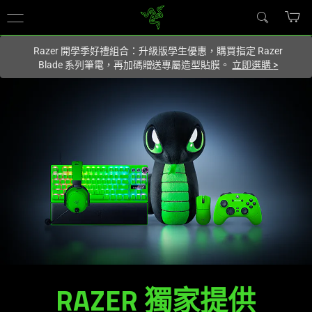
你目前位於
Taiwan (台灣)
的網站.
Razer 開學季好禮組合：升級版學生優惠，購買指定 Razer
Blade 系列筆電，再加碼贈送專屬造型貼膜。
立即選購
>
RAZER 獨家
提供
RAZER
獨