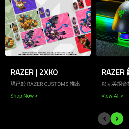
RAZER | 2XKO
RAZER
現已於 RAZER CUSTOMS 推出
以完美組合
Shop Now
>
View All
>
End of carousel
Previous slide
Next sli