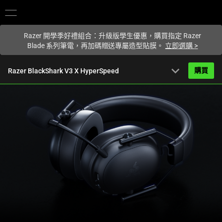
你目前位於
Taiwan (台灣)
的網站.
Razer 開學季好禮組合：升級版學生優惠，購買指定 Razer
Blade 系列筆電，再加碼贈送專屬造型貼膜。
立即選購
>
expand_more
購買
Razer BlackShark V3 X HyperSpeed
NT$3,790
起
產品簡介
FAQ