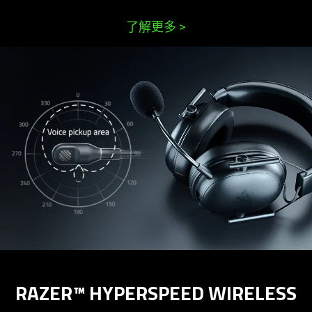
了解更多
>
RAZER™ HYPERSPEED WIRELESS