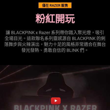
The
僅在 RAZER 販售
visuals
粉紅開玩
in
this
video
讓 BLACKPINK x Razer 系列帶你踏入聚光燈，吸引
animation
全場目光。這款聯名系列靈感源自 BLACKPINK 的俐
only
落舞步與火辣演出，魅力十足的風格非常適合在舞台
support
發光發熱、勇敢自信的 BLINK 們。
what
is
spoken;
the
visuals
do
not
provide
additional
information.