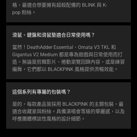
格，最適合想要擁有超殺配備的 BLINK 與 K-
pop
粉絲
。
滑鼠、鍵盤和滑鼠墊適合日常使
用嗎
？
當然！DeathAdder Essential、Ornata V3 TKL 和
Gigantus V2 Medium 都是專為遊戲與日常使用而打
造。無論是剪輯影片、捲動瀏覽回歸內容，或是練習
編舞，它們都以 BLACKPINK 風格提供流暢
效能
。
這個系列有專屬的包
裝嗎
？
是的，每款產品皆採用 BLACKPINK 的主題包裝，最
適合收藏家與粉絲。具備演唱會等級的華麗感，以及
呼應團體標誌性風格的設計
細節
。