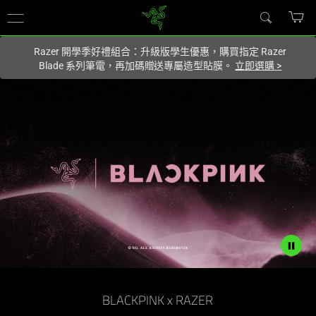
你目前位於
Taiwan (台灣)
的網站.
Razer 開學季好禮組合：升級版學生優惠，購買指定 Razer
Blade 系列筆電，再加碼贈送專屬造型貼膜。
立即選購
>
Description
not
BLACKPINK x RAZER
needed: