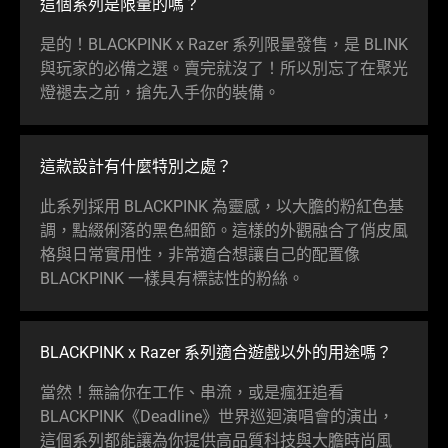
這個系列是限量
的嗎
？
是的！BLACKPINK x Razer 系列限量發售，是 BLINK
與玩家的必備之選。賣完就沒了！所以別忘了在聚光
燈褪去之前，搶先入手你的
裝備
。
這款設計有什麼特別
之處
？
此系列採用 BLACKPINK 為靈感，以大膽的粉紅色基
調，點綴俐落的黑色細節。這樣的外觀融合了俏皮風
格與日常實用性，非常適合想讓自己的配置像
BLACKPINK 一樣具有標誌性的
粉絲
。
BLACKPINK x Razer 系列適合遊戲以外的用
途嗎
？
當然！無論你在工作、串流，或是瘋狂追看
BLACKPINK《Deadline》世界巡迴演唱會的演出，
這個系列都能讓為你提供高品質科技與大膽時尚風