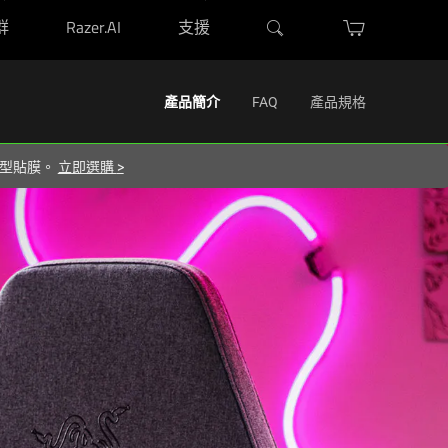
群
Razer.AI
支援
Activating
產品簡介
FAQ
產品規格
this
element
屬造型貼膜。
立即選購
>
will
cause
content
on
the
page
to
be
updated.