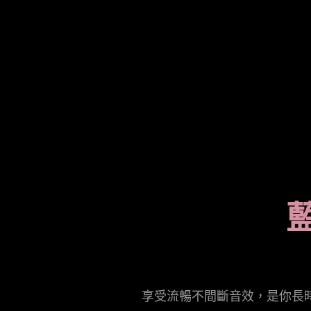
Description
not
needed:
The
visuals
in
this
video
animation
only
享受流暢不間斷音效，是你長
support