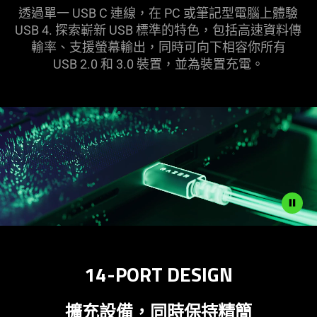
透過單一 USB C 連線，在 PC 或筆記型電腦上體驗
USB 4. 探索嶄新 USB 標準的特色，包括高速資料傳
輸率、支援螢幕輸出，同時可向下相容你所有
USB 2.0 和 3.0 裝置，並為裝置
充電
。
Description
not
14-PORT DESIGN
needed:
The
visuals
擴充設備，同時保持精簡