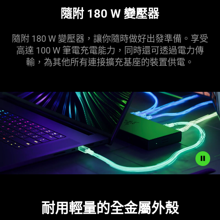
隨附 180 W 變壓器
隨附 180 W 變壓器，讓你隨時做好出發準備。享受
高達 100 W 筆電充電能力，同時還可透過電力傳
輸，為其他所有連接擴充基座的裝置
供電
。
Description
not
耐用輕量的全金屬
外殼
needed:
The