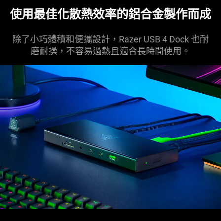
visuals
使用最佳化散熱效率的鋁合金製作
而成
in
this
除了小巧體積和便攜設計，Razer USB 4 Dock 也耐
video
磨耐操，不容易過熱且適合長時間
使用
。
animation
only
support
what
is
spoken;
the
visuals
do
not
provide
additional
information.