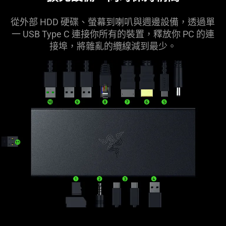
in
this
從外部 HDD 硬碟、螢幕到喇叭與週邊設備，透過單
video
一 USB Type C 連接你所有的裝置，釋放你 PC 的連
animation
接埠，將雜亂的纜線減到
最少
。
only
support
what
is
spoken;
the
visuals
do
not
provide
additional
information.