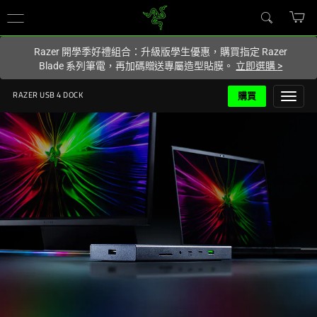
你目前位於
Taiwan (台灣)
的網站.
Razer 開學季好禮組合：升級版學生優惠，購買指定 Razer
Blade 系列筆電，再加碼贈送專屬造型貼膜。
立即選購
>
購買
RAZER USB 4 DOCK