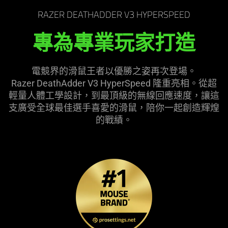
the
RAZER DEATHADDER V3 HYPERSPEED
page
to
專為專業玩家打造
be
updated.
電競界的滑鼠王者以優勝之姿再次登場。
Razer DeathAdder V3 HyperSpeed 隆重亮相。從超
輕量人體工學設計，到最頂級的無線回應速度，讓這
支廣受全球最佳選手喜愛的滑鼠，陪你一起創造輝煌
的
戰績
。