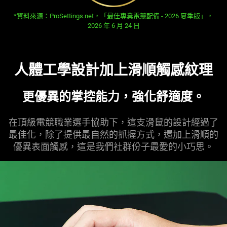
opens in new tab:
*資料來源：ProSettings.net，「最佳專業電競配備 - 2026 夏季版」，
2026 年 6 月 24 日
人體工學設計加上滑順觸感
紋理
更優異的掌控能力，強化舒
適度
。
在頂級電競職業選手協助下，這支滑鼠的設計經過了
最佳化，除了提供最自然的抓握方式，還加上滑順的
優異表面觸感，這是我們社群份子最愛的小
巧思
。