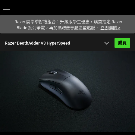
你目前位於
Taiwan (台灣)
的網站.
Razer 開學季好禮組合：升級版學生優惠，購買指定 Razer
Blade 系列筆電，再加碼贈送專屬造型貼膜。
立即選購
>
expand_more
購買
Razer DeathAdder V3 HyperSpeed
NT$3,390
起
產品簡介
FAQ
Activating
產品規格
this
element
will
cause
content
on