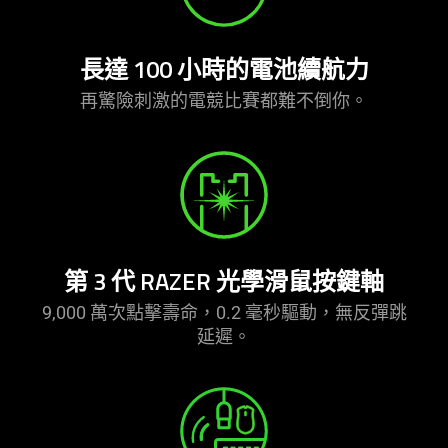
長達 100 小時的電池續
航力
再驚險刺激的電競比賽都難不
倒你
。
第 3 代 RAZER 光學滑鼠按
鍵軸
9,000 萬次點擊壽命，0.2 毫秒驅動，無反彈跳
延遲
。