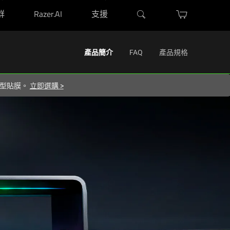
群
Razer.AI
支援
Activating
產品簡介
FAQ
產品規格
this
element
屬造型貼膜。
立即選購
>
will
cause
content
on
the
page
to
be
updated.