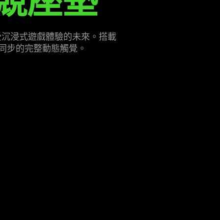
競
座墊
，讓你感受沉浸式遊戲體驗的未來。搭載
面同步的完整動態
觸覺
。