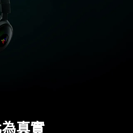
化為
真實