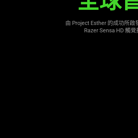
全球首
this
video
animation
由 Project Esther 
only
Razer Sensa
support
what
is
spoken;
the
visuals
do
not
provide
additional
information.