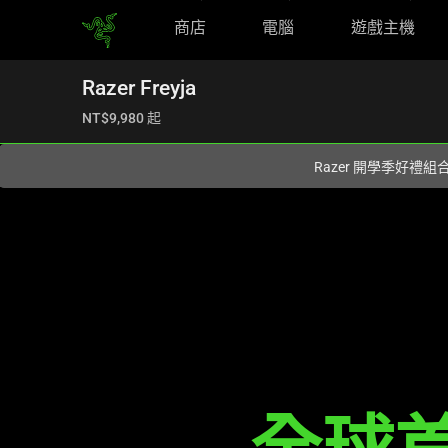
商店
電腦
遊戲主機
你目前位於
Taiwan (台灣)
的網站.
Razer Freyja
RAZER FREYJA
NT$9,980
起
Razer 開學季好禮
Description
not
needed:
The
visuals
in