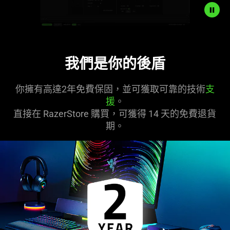
Description
not
我們是你的後盾
needed:
The
visuals
你擁有高達2年免費保固，並可獲取可靠的技術
支
in
援
。
this
直接在 RazerStore 購買，可獲得 14 天的免費退貨
video
期。
animation
only
support
what
is
spoken;
the
visuals