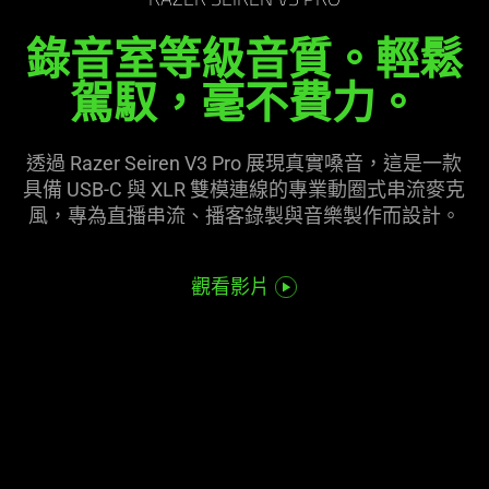
RAZER SEIREN V3 PRO
the
in
錄音室等級音質。輕鬆
page
this
to
video
駕馭，毫不
費力
。
be
animation
updated.
only
support
透過 Razer Seiren V3 Pro 展現真實嗓音，這是一款
what
具備 USB-C 與 XLR 雙模連線的專業動圈式串流麥克
is
風，專為直播串流、播客錄製與音樂製作而
設計
。
spoken;
the
觀看影片
visuals
do
not
provide
additional
information.