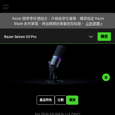
你目前位於
Taiwan (台灣)
的網站.
Razer 開學季好禮組合：升級版學生優惠，購買指定 Razer
Blade 系列筆電，再加碼贈送專屬造型貼膜。
立即選購
>
expand_more
購買
Razer Seiren V3 Pro
NT$8,390
起
產品簡介
FAQ
Activating
產品規格
this
element
Description
will
not
cause
產品特色
比較
購買
needed:
content
The
on
visuals