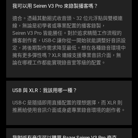
我可以用 Seiren V3 Pro 來錄製播
客嗎
？
適合。憑藉其動圈式收音頭、32 位元浮點與雙模連
線，無論是初學者或專業配置的播客錄製，
Seiren V3 Pro 皆能勝任。對於追求精簡工作流程的
播客創作者，USB-C 讓你從一開始就能調整好音訊設
定，將後期製作需求降至最低。想在各種錄音環境中
擁有更多彈性嗎？XLR 連線支援專業音訊介面，無
論在哪裡工作都能實現錄音室等級的
配置
。
USB 與 XLR：我該用哪
一種
？
USB-C 是隨插即用直播配置的理想選擇，而 XLR 則
推薦給使用音訊介面或身處專業錄音環境的創
作者
。
我附近有商店可以購買 Razer Seiren V3 Pro 麥克