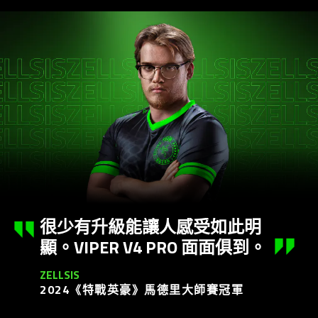
很少有升級能讓人感受如此明
顯。VIPER V4 PRO 面面
俱到
。
ZELLSIS
2024《特戰英豪》馬德里大師賽
冠軍