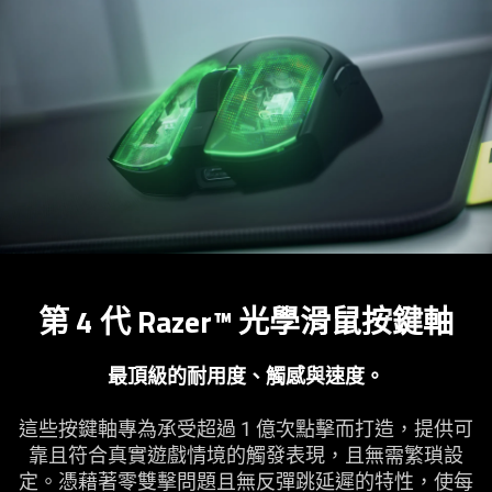
第 4 代 Razer™ 光學滑鼠按
鍵軸
最頂級的耐用度、觸感與
速度
。
這些按鍵軸專為承受超過 1 億次點擊而打造，提供可
靠且符合真實遊戲情境的觸發表現，且無需繁瑣設
定。憑藉著零雙擊問題且無反彈跳延遲的特性，使每