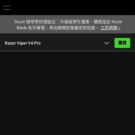
你目前位於
Taiwan (台灣)
的網站.
Razer 開學季好禮組合：升級版學生優惠，購買指定 Razer
Blade 系列筆電，再加碼贈送專屬造型貼膜。
立即選購
>
expand_more
購買
Razer Viper V4 Pro
NT$4,990
起
產品簡介
FAQ
Activating
產品規格
this
element
will
cause
content
on