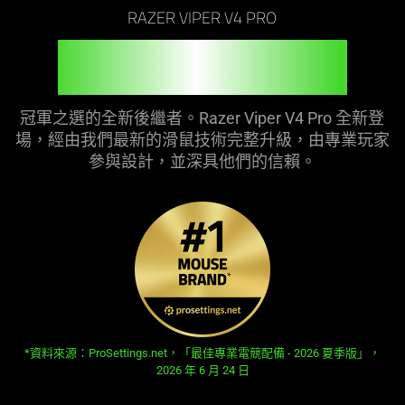
not
RAZER VIPER V4 PRO
needed:
專為專業玩家
打造
The
visuals
in
冠軍之選的全新後繼者。Razer Viper V4 Pro 全新登
this
場，經由我們最新的滑鼠技術完整升級，由專業玩家
video
參與設計，並深具他們的
信賴
。
animation
only
support
what
is
spoken;
the
visuals
do
opens in new tab:
*資料來源：ProSettings.net，「最佳專業電競配備 - 2026 夏季版」，
not
2026 年 6 月 24 日
provide
additional