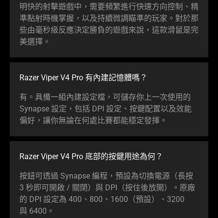
明快的射擊遊戲中，需要頻繁進行快速方向控制、精
準點射時機掌握，以及持續微調瞄準的玩家。對於那
些由毫秒級反應決定勝負的遊戲來說，這款滑鼠是完
美
選擇
。
Razer Viper V4 Pro 有內建記憶
體嗎
？
有。具備一組內建設定檔，可儲存你上一次使用的
Synapse 設定，包括 DPI 設定、按鍵配置以及效能
偏好，讓你無論在何處比賽都能穩定
發揮
。
Razer Viper V4 Pro 底部的按鍵用途
為何
？
按鈕可透過 Synapse 編程，預設為切換電源（長按
3 秒即可開啟 / 關閉）與 DPI（按住後放開）。原廠
的 DPI 設定為 400、800、1600（預設）、3200
與 6400。