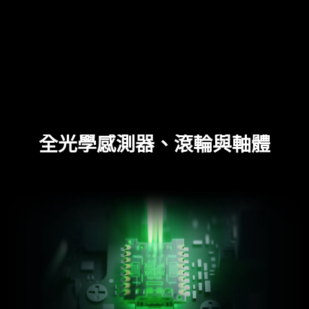
全光學感測器、滾輪與
軸體