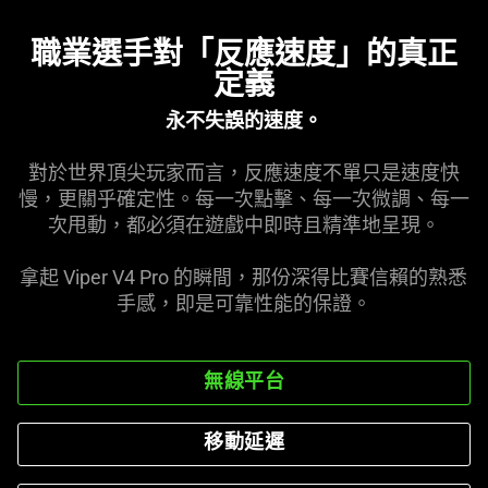
information.
職業選手對「反應速度」的真正
定義
永不失誤的
速度
。
對於世界頂尖玩家而言，反應速度不單只是速度快
慢，更關乎確定性。每一次點擊、每一次微調、每一
次甩動，都必須在遊戲中即時且精準地
呈現
。
拿起 Viper V4 Pro 的瞬間，那份深得比賽信賴的熟悉
手感，即是可靠性能的
保證
。
無線平台
移動延遲