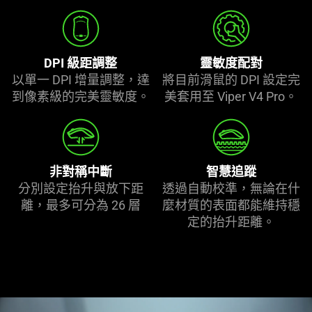
DPI 級距調整
靈敏度配對
以單一 DPI 增量調整，達
將目前滑鼠的 DPI 設定完
到像素級的完美靈
敏度
。
美套用至 Viper V4 Pro。
非對稱中斷
智慧追蹤
分別設定抬升與放下距
透過自動校準，無論在什
離，最多可分為 26 層
麼材質的表面都能維持穩
定的抬升
距離
。