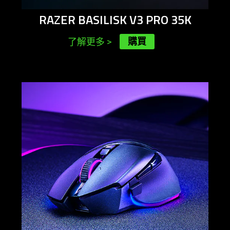
RAZER BASILISK V3 PRO 35K
購買
了解更多
>
learn
more
-
razer
basilisk
v3
pro