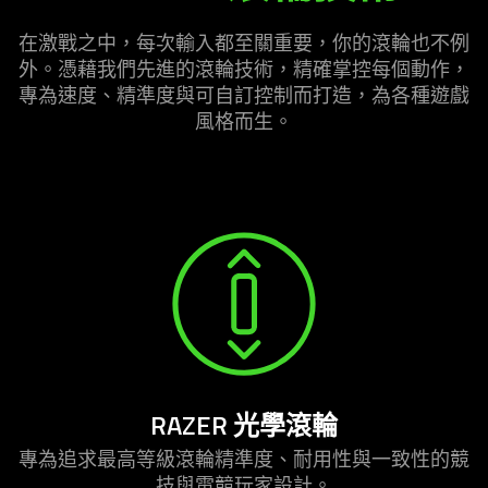
輪
技
在激戰之中，每次輸入都至關重要，你的滾輪也不例
術
外。憑藉我們先進的滾輪技術，精確掌控每個動作，
專為速度、精準度與可自訂控制而打造，為各種遊戲
風格
而生
。
RAZER 光學
滾輪
專為追求最高等級滾輪精準度、耐用性與一致性的競
技與電競玩家
設計
。