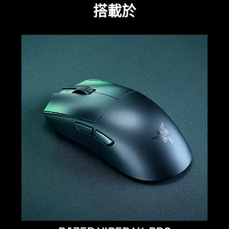
搭載於
learn
more
-
razer
viper
v4
pro