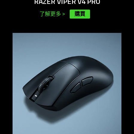
RAZER VIPER V4 PRO
購買
了解更多
>
learn
more
-
razer
deathadder
v4
pro