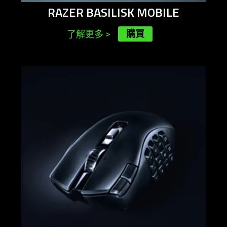
RAZER BASILISK MOBILE
購買
了解更多
>
learn
more
-
razer
naga
v2
hyperspeed