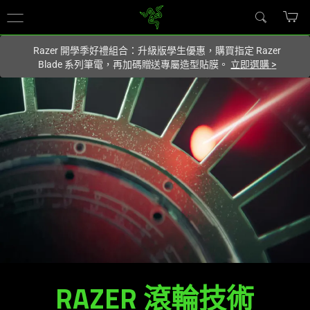
你目前位於
Taiwan (台灣)
的網站.
Razer 開學季好禮組合：升級版學生優惠，購買指定 Razer
Blade 系列筆電，再加碼贈送專屬造型貼膜。
立即選購
>
RAZER 滾輪技術
RAZER
滾