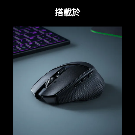
this
video
搭載於
animation
only
support
learn
what
more
is
-
spoken;
razer
the
basilisk
visuals
mobile
do
not
provide
additional
information.