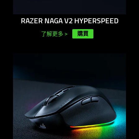
RAZER NAGA V2 HYPERSPEED
購買
了解更多
>
learn
more
-
razer
pro
click
v2