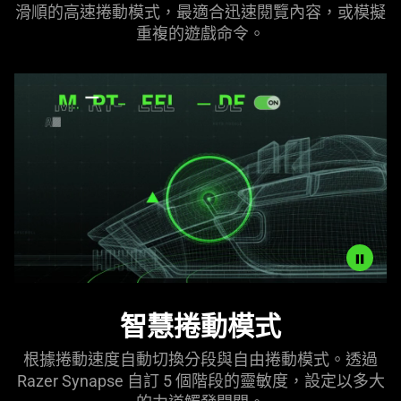
additional
滑順的高速捲動模式，最適合迅速閱覽內容，或模擬
speed
information.
重複的遊戲
命令
。
scrolling
perfect
for
covering
content
quickly
or
emulating
repeated
game&nbsp;commands.
Description
智慧捲動模式
not
needed:
根據捲動速度自動切換分段與自由捲動模式。透過
The
Razer Synapse 自訂 5 個階段的靈敏度，設定以多大
visuals