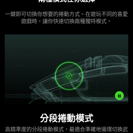
一鍵即可切換你想要的捲動方式。在遊玩不同的喜愛
遊戲時，讓你快速切換兩種獨特
模式
。
Description
分段捲動模式
not
needed:
高精準度的分段捲動模式，最適合準確地循環切換武
The