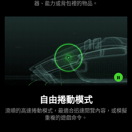
器、能力或背包裡的
物品
。
visuals
in
this
video
animation
only
support
what
is
spoken;
the
visuals
do
Description
not
自由捲動
模式
not
provide
needed:
additional
滑順的高速捲動模式，最適合迅速閱覽內容，或模擬
The
information.
重複的遊戲
命令
。
visuals
in