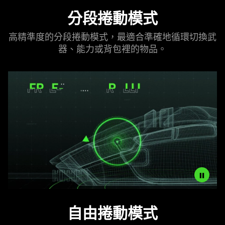
Description
分段捲動
模式
not
needed:
高精準度的分段捲動模式，最適合準確地循環切換武
The
器、能力或背包裡的
物品
。
visuals
in
this
video
animation
only
support
what
is
spoken;
the
visuals
do
For
not
自由捲動
模式
smooth,
provide
high-