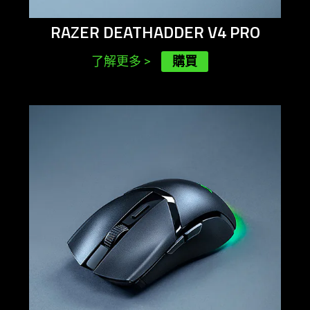
RAZER DEATHADDER V4 PRO
購買
了解更多
>
learn
more
-
razer
cobra
hyperspeed