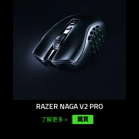
-
razer
naga
v2
pro
RAZER NAGA V2 PRO
購買
了解更多
>