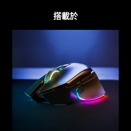
video
animation
搭載於
only
support
what
learn
is
more
spoken;
-
the
razer
visuals
basilisk
do
v3
not
pro
provide
35k
additional
information.