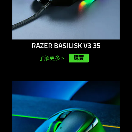
RAZER BASILISK V3 35
購買
了解更多
>
learn
more
-
razer
basilisk
v3