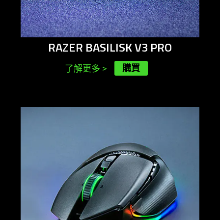
RAZER BASILISK V3 PRO
購買
了解更多
>
learn
more
-
razer
basilisk
v3
35