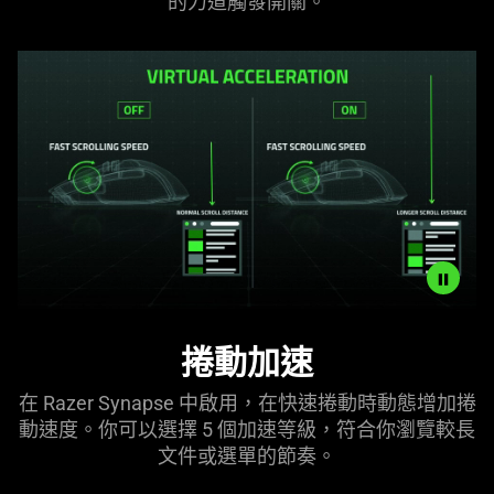
的力道觸發
開關
。
in
this
video
animation
only
support
what
is
spoken;
the
visuals
do
not
Description
provide
捲動加速
not
additional
needed:
information.
在 Razer Synapse 中啟用，在快速捲動時動態增加捲
The
動速度。你可以選擇 5 個加速等級，符合你瀏覽較長
visuals
文件或選單的
節奏
。
in
this