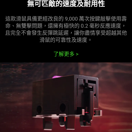
無可匹敵的速度及耐用性
do
not
這款滑鼠具備更經改良的 9,000 萬次按鍵敲擊使用壽
provide
命、無雙擊問題，還擁有極快的 0.2 毫秒反應速度，
additional
且完全不會發生反彈跳延遲，讓你盡情享受超越其他
information.
滑鼠的可靠性及速度。
了解更多
>