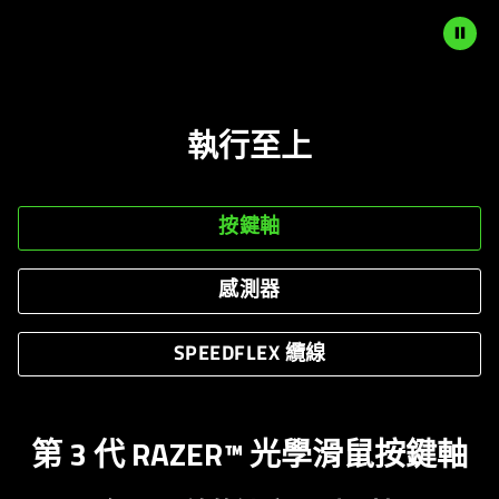
not
provide
additional
Description
information.
not
執行至上
needed:
The
visuals
in
按鍵軸
this
video
感測器
animation
only
SPEEDFLEX 纜線
support
what
is
spoken;
第 3 代 RAZER™ 光學滑鼠按鍵軸
the
visuals