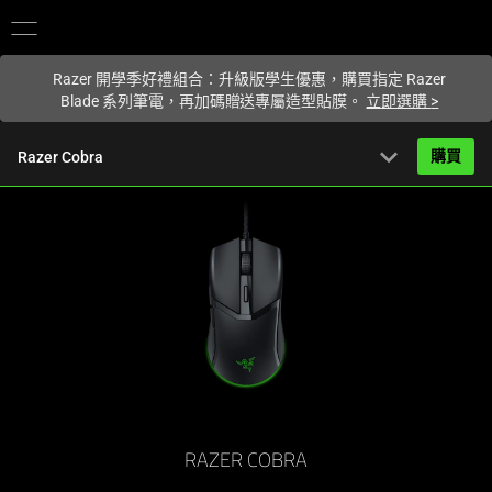
你目前位於
Taiwan (台灣)
的網站.
Razer 開學季好禮組合：升級版學生優惠，購買指定 Razer
Blade 系列筆電，再加碼贈送專屬造型貼膜。
立即選購
>
expand_more
購買
Razer Cobra
NT$1,349
起
產品簡介
FAQ
Activating
產品規格
this
element
will
cause
content
RAZER COBRA
on