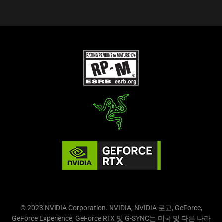
© 2023 NVIDIA Corporation. NVIDIA, NVIDIA 로고, GeForce,
GeForce Experience, GeForce RTX 및 G-SYNC는 미국 및 다른 나라