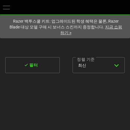
현재
South Korea (대한민국)
사이트에 있습니다.
Razer 백투스쿨 키트: 업그레이드된 학생 혜택은 물론, Razer
Blade 대상 모델 구매 시 보너스 스킨까지 증정합니다.
지금 쇼핑
하기
>
정렬 기준
expand_more
done
최신
필터