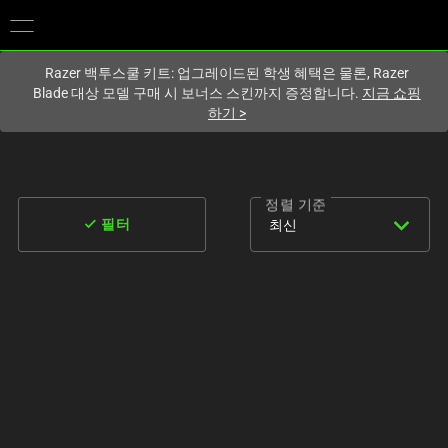
현재
South Korea (대한민국)
사이트에 있습니다.
Razer 백투스쿨 키트: 업그레이드된 학생 혜택은 물론, Razer
Blade 대상 모델 구매 시 보너스 스킨까지 증정합니다.
지금 쇼핑
하기
>
정렬 기준
expand_more
done
최신
필터