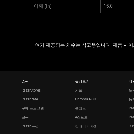
어깨
(in)
15.0
여기 제공되는 치수는 참고용입니다. 제품 사이
쇼핑
둘러보기
지
RazerStores
기술
도
RazerCafe
Chroma RGB
등
구매 프로그램
콘셉트
Ra
교육
e스포츠
Ra
Razer 독점
컬래버레이션
Sup