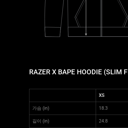
RAZER X BAPE HOODIE (SLIM
XS
가슴
(in)
18.3
길이
(in)
24.8