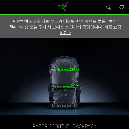
현재
South Korea (대한민국)
사이트에 있습니다.
Razer 백투스쿨 키트: 업그레이드된 학생 혜택은 물론, Razer
Blade 대상 모델 구매 시 보너스 스킨까지 증정합니다.
지금 쇼핑
하기
>
초
경
량
백
팩
|
Razer
RAZER SCOUT 15" BACKPACK