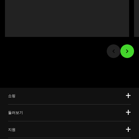
and
선
Previous
택
buttons
하
to
십
navigate,
시
or
오.
jump
to
a
slide
using
the
slide
쇼핑
dots.
둘러보기
지원