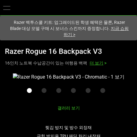
현재
South Korea (대한민국)
사이트에 있습니다.
Razer 백투스쿨 키트: 업그레이드된 학생 혜택은 물론, Razer
Blade 대상 모델 구매 시 보너스 스킨까지 증정합니다.
지금 쇼핑
하기
>
Razer Rogue 16 Backpack V3
16인치 노트북 수납공간이 있는 여행용 백팩
더 보기
>
하
나
의
큰
이
갤러리 보기
미
지
와
찢김 방지 및 방수 외장재
아
긁힘 방지용 TPU 패딩 처리 내장재