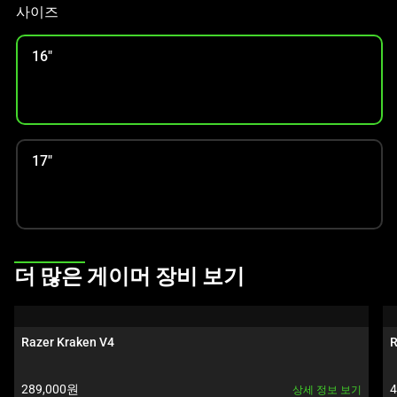
인
사이즈
이
미
16"
지
를
변
경
하
17"
려
면
이
미
지
This
더 많은 게이머 장비 보기
버
is
튼
a
중
carousel.
하
Razer Kraken V4
R
Use
나
Next
를
제품 가격:
289,000원
상세 정보 보기