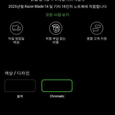
래
2025년형 Razer Blade 16 및 기타 16인치 노트북에 적합합니다
썸
모든 사양 보기
네
일
트
랙
익일 영업일

위험 부담 없는

종합 고객 지원
이
배송
반품
있
는
캐
러
셀
색상 / 디자인
입
니
다.
블랙
Chromatic
위
의
메