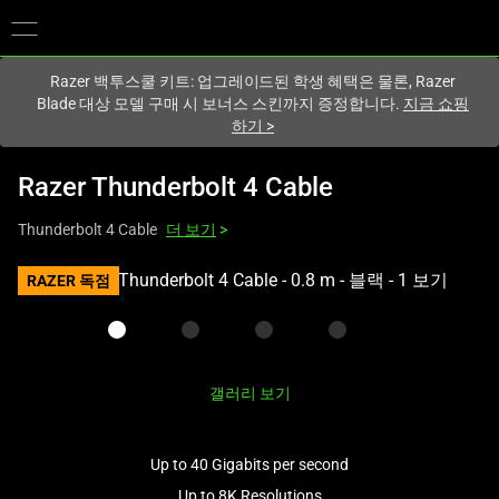
현재
South Korea (대한민국)
사이트에 있습니다.
Razer 백투스쿨 키트: 업그레이드된 학생 혜택은 물론, Razer
Blade 대상 모델 구매 시 보너스 스킨까지 증정합니다.
지금 쇼핑
하기
>
Razer Thunderbolt 4 Cable
Thunderbolt 4 Cable
더 보기
>
하
RAZER 독점
나
의
큰
이
갤러리 보기
미
지
와
Up to 40 Gigabits per second
아
Up to 8K Resolutions