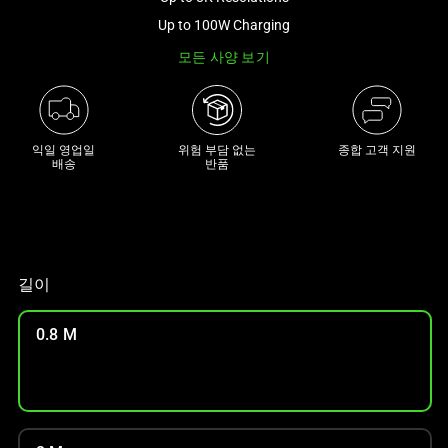
래
Up to 100W Charging
썸
모든 사양 보기
네
일
트
랙
익일 영업일

위험 부담 없는

종합 고객 지원
이
배송
반품
있
는
캐
러
셀
길이
입
니
0.8 M
다.
위
의
메