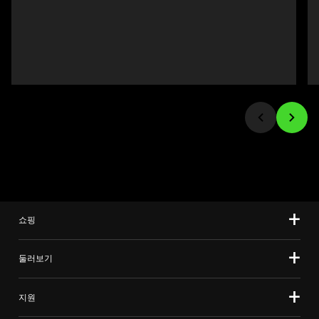
and
선
Previous
택
buttons
하
to
십
navigate,
시
or
오.
jump
to
a
slide
using
the
slide
쇼핑
dots.
둘러보기
지원