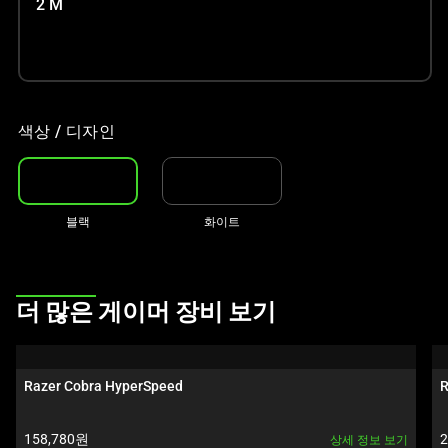
인
2 M
이
미
지
를
변
색상 / 디자인
경
하
려
면
블랙
화이트
이
미
지
This
더 많은 게이머 장비 보기
버
is
튼
a
중
carousel.
하
Razer Cobra HyperSpeed
R
Use
나
Next
를
제품 가격:
158,780원
상세 정보 보기