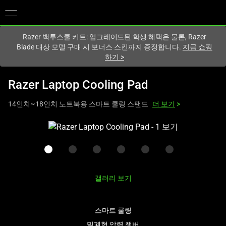
현재
South Korea (대한민국)
사이트에 있습니다.
Razer 백투스쿨 키트: 업그레이드된 학생 혜택은 물론, Razer
Blade 대상 모델 구매 시 보너스 스킨까지 증정합니다.
지금 쇼핑
하기
>
Razer Laptop Cooling Pad
14인치~18인치 노트북용 스마트 쿨링 스탠드
더 보기
>
하
나
의
큰
이
갤러리 보기
미
지
와
스마트 쿨링
아
밀폐형 압력 챔버