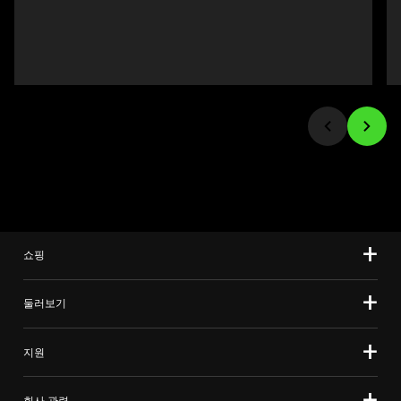
Previous
인
buttons
이
to
미
navigate,
지
or
를
jump
변
to
경
a
하
slide
려
using
면
the
이
slide
미
쇼핑
dots.
지
버
튼
둘러보기
중
하
지원
나
를
회사 관련