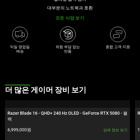
래
대부분의 노트북과 호환
썸
모든 사양 보기
네
일
트
랙
익일 영업일

위험 부담 없는

종합 고객 지원
이
배송
반품
있
는
캐
러
This
셀
더 많은 게이머 장비 보기
is
입
a
니
carousel.
다.
Razer Blade 16 - QHD+ 240 Hz OLED - GeForce RTX 5080 - 블
R
Use
위
랙
Next
의
제품 가격:
6,999,000원
상세 정보 보기
and
메